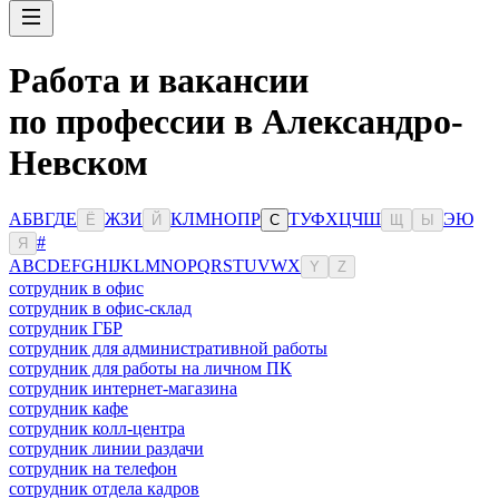
Работа и вакансии
по профессии в Александро-
Невском
А
Б
В
Г
Д
Е
Ж
З
И
К
Л
М
Н
О
П
Р
Т
У
Ф
Х
Ц
Ч
Ш
Э
Ю
Ё
Й
С
Щ
Ы
#
Я
A
B
C
D
E
F
G
H
I
J
K
L
M
N
O
P
Q
R
S
T
U
V
W
X
Y
Z
сотрудник в офис
сотрудник в офис-склад
сотрудник ГБР
сотрудник для административной работы
сотрудник для работы на личном ПК
сотрудник интернет-магазина
сотрудник кафе
сотрудник колл-центра
сотрудник линии раздачи
сотрудник на телефон
сотрудник отдела кадров