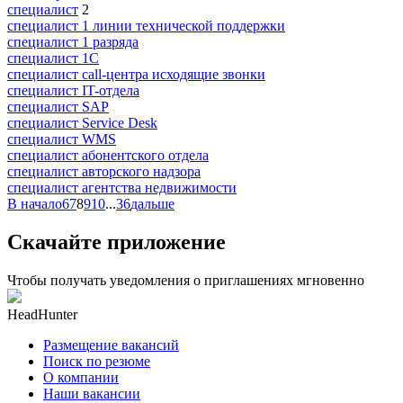
специалист
2
специалист 1 линии технической поддержки
специалист 1 разряда
специалист 1С
специалист call-центра исходящие звонки
специалист IT-отдела
специалист SAP
специалист Service Desk
специалист WMS
специалист абонентского отдела
специалист авторского надзора
специалист агентства недвижимости
В начало
6
7
8
9
10
...
36
дальше
Скачайте приложение
Чтобы получать уведомления о приглашениях мгновенно
HeadHunter
Размещение вакансий
Поиск по резюме
О компании
Наши вакансии