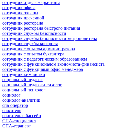
сотрудник отдела маркетинга
сотрудник офиса
сотрудник охраны
сотрудник прачечной
сотрудник ресторана
сотрудник ресторана быстрого питания
сотрудник службы безопасности
сотрудник службы безопасности метрополитена
сотрудник службы контроля
сотрудник с опытом администратора
сотрудник с опытом бухгалтера
сотрудник с педагогическим образованием
сотрудник с функционалом экономиста-финансиста
сотрудник с функциями офис-менеджера
сотрудник химчистки
социальный педагог
социальный педагог-психолог
социальный психолог
социолог
социолог-аналитик
спа-оператор
спасатель
спасатель в бассейн
СПА-специалист
СПА-терапевт