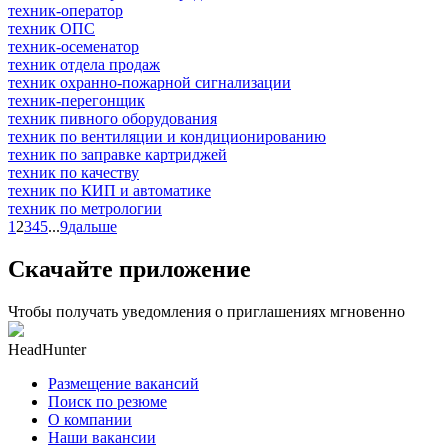
техник-оператор
техник ОПС
техник-осеменатор
техник отдела продаж
техник охранно-пожарной сигнализации
техник-перегонщик
техник пивного оборудования
техник по вентиляции и кондиционированию
техник по заправке картриджей
техник по качеству
техник по КИП и автоматике
техник по метрологии
1
2
3
4
5
...
9
дальше
Скачайте приложение
Чтобы получать уведомления о приглашениях мгновенно
HeadHunter
Размещение вакансий
Поиск по резюме
О компании
Наши вакансии