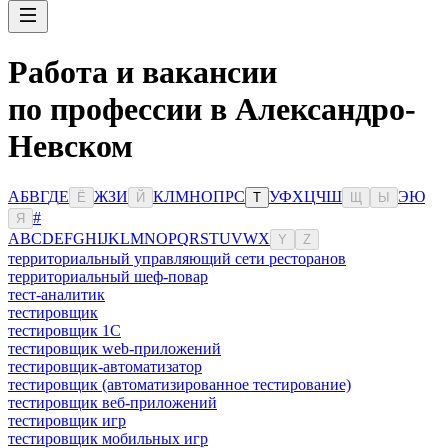
Работа и вакансии
по профессии в Александро-
Невском
А
Б
В
Г
Д
Е
Ж
З
И
К
Л
М
Н
О
П
Р
С
У
Ф
Х
Ц
Ч
Ш
Э
Ю
Ё
Й
Т
Щ
Ы
#
Я
A
B
C
D
E
F
G
H
I
J
K
L
M
N
O
P
Q
R
S
T
U
V
W
X
Y
Z
территориальный управляющий сети ресторанов
территориальный шеф-повар
тест-аналитик
тестировщик
тестировщик 1С
тестировщик web-приложений
тестировщик-автоматизатор
тестировщик (автоматизированное тестирование)
тестировщик веб-приложений
тестировщик игр
тестировщик мобильных игр