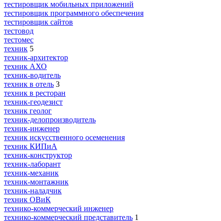
тестировщик мобильных приложений
тестировщик программного обеспечения
тестировщик сайтов
тестовод
тестомес
техник
5
техник-архитектор
техник АХО
техник-водитель
техник в отель
3
техник в ресторан
техник-геодезист
техник геолог
техник-делопроизводитель
техник-инженер
техник искусственного осеменения
техник КИПиА
техник-конструктор
техник-лаборант
техник-механик
техник-монтажник
техник-наладчик
техник ОВиК
технико-коммерческий инженер
технико-коммерческий представитель
1