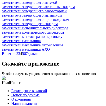
заместитель заведующего аптекой
заместитель заведующего аптечным складом
заместитель заведующего лабораторией
заместитель заведующего магазином
заместитель заведующего производством
заместитель заведующего складом
заместитель исполнительного директора
заместитель коммерческого директора
заместитель менеджера по персоналу
заместитель начальника
заместитель начальника автоколонны
заместитель начальника АХО
В начало
2
3
4
5
6
7
дальше
Скачайте приложение
Чтобы получать уведомления о приглашениях мгновенно
HeadHunter
Размещение вакансий
Поиск по резюме
О компании
Наши вакансии