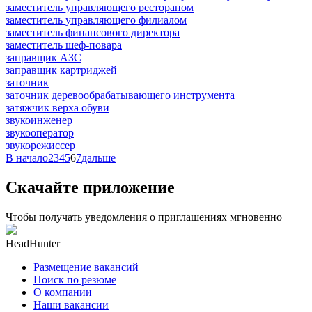
заместитель управляющего рестораном
заместитель управляющего филиалом
заместитель финансового директора
заместитель шеф-повара
заправщик АЗС
заправщик картриджей
заточник
заточник деревообрабатывающего инструмента
затяжчик верха обуви
звукоинженер
звукооператор
звукорежиссер
В начало
2
3
4
5
6
7
дальше
Скачайте приложение
Чтобы получать уведомления о приглашениях мгновенно
HeadHunter
Размещение вакансий
Поиск по резюме
О компании
Наши вакансии