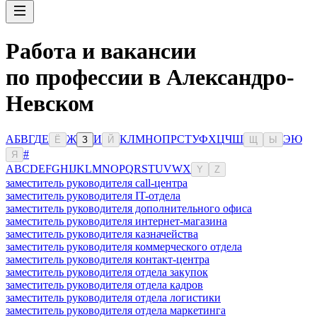
Работа и вакансии
по профессии в Александро-
Невском
А
Б
В
Г
Д
Е
Ж
И
К
Л
М
Н
О
П
Р
С
Т
У
Ф
Х
Ц
Ч
Ш
Э
Ю
Ё
З
Й
Щ
Ы
#
Я
A
B
C
D
E
F
G
H
I
J
K
L
M
N
O
P
Q
R
S
T
U
V
W
X
Y
Z
заместитель руководителя call-центра
заместитель руководителя IT-отдела
заместитель руководителя дополнительного офиса
заместитель руководителя интернет-магазина
заместитель руководителя казначейства
заместитель руководителя коммерческого отдела
заместитель руководителя контакт-центра
заместитель руководителя отдела закупок
заместитель руководителя отдела кадров
заместитель руководителя отдела логистики
заместитель руководителя отдела маркетинга